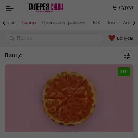
Сургут
 и суши
Пицца
Онигири и трайфлы
ВОК
Поке
Ланчи 
Бонусы
Пицца
ХИТ