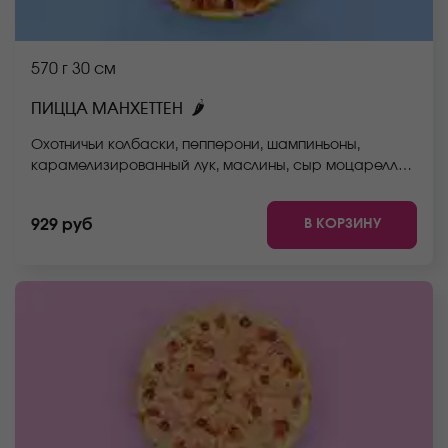
570 г
30 см
🌶
ПИЦЦА МАНХЕТТЕН
Охотничьи колбаски, пепперони, шампиньоны,
карамелизированный лук, маслины, сыр моцарелла,
соус неаполитанский, тесто. *Внешний вид блюда
может отличаться от фото на сайте.
В КОРЗИНУ
929 руб