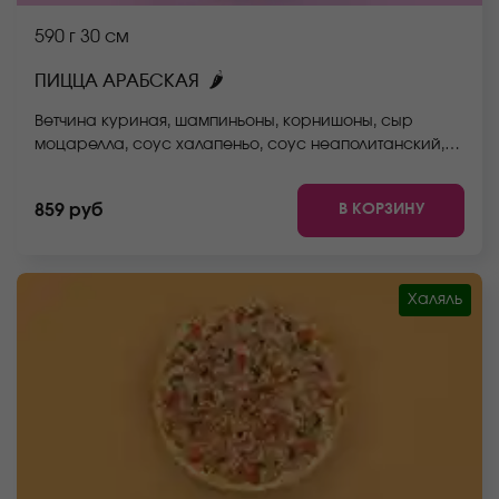
590 г
30 см
🌶
ПИЦЦА АРАБСКАЯ
Ветчина куриная, шампиньоны, корнишоны, сыр
моцарелла, соус халапеньо, соус неаполитанский,
тесто. *Внешний вид блюда может отличаться от фото
на сайте.
В КОРЗИНУ
859 руб
Халяль