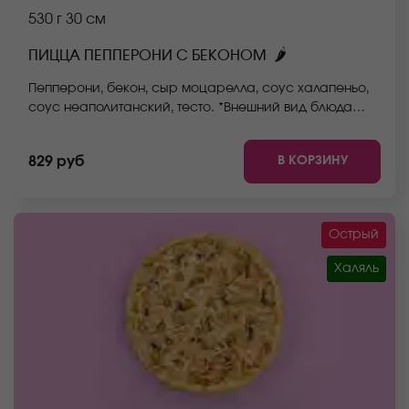
530 г
30 см
🌶
ПИЦЦА ПЕППЕРОНИ С БЕКОНОМ
Пепперони, бекон, сыр моцарелла, соус халапеньо,
соус неаполитанский, тесто. *Внешний вид блюда
может отличаться от фото на сайте.
В КОРЗИНУ
829 руб
Острый
Халяль