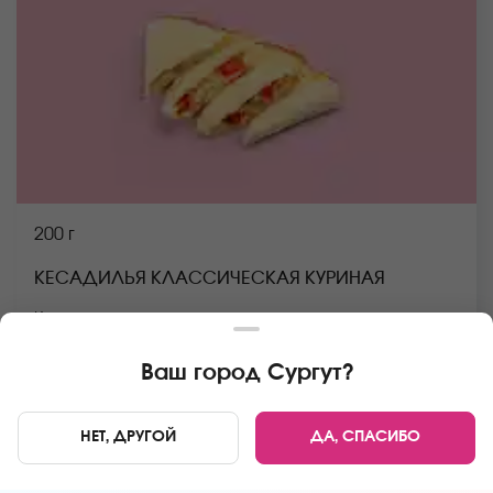
200 г
КЕСАДИЛЬЯ КЛАССИЧЕСКАЯ КУРИНАЯ
Курица, помидор, сыр моцарелла, тортилья.
*Внешний вид блюда может отличаться от фото на
сайте.
Ваш город
Сургут
?
В КОРЗИНУ
389 руб
НЕТ, ДРУГОЙ
ДА, СПАСИБО
Главная
Пицца