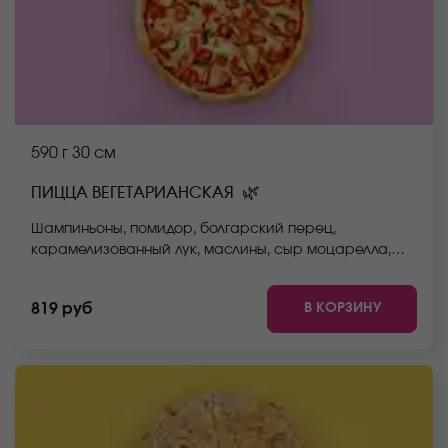
590 г
30 см
🌿
ПИЦЦА ВЕГЕТАРИАНСКАЯ
Шампиньоны, помидор, болгарский перец,
карамелизованный лук, маслины, сыр моцарелла,
соус неаполитанский, тесто. *Внешний вид блюда
может отличаться от фото на сайте.
В КОРЗИНУ
819 руб