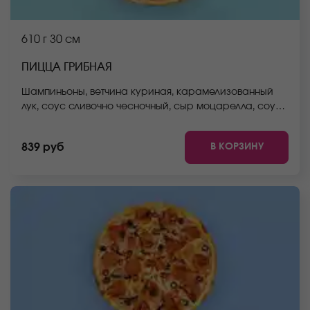
610 г
30 см
ПИЦЦА ГРИБНАЯ
Шампиньоны, ветчина куриная, карамелизованный
лук, соус сливочно чесночный, сыр моцарелла, соус
неаполитанский, тесто. *Внешний вид блюда может
отличаться от фото на сайте.
В КОРЗИНУ
839 руб