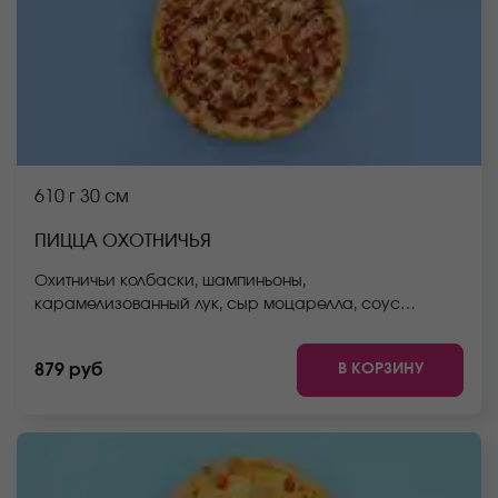
610 г
30 см
ПИЦЦА ОХОТНИЧЬЯ
Охитничьи колбаски, шампиньоны,
карамелизованный лук, сыр моцарелла, соус
барбекю, соус неаполитанский, тесто. *Внешний вид
блюда может отличаться от фото на сайте.
В КОРЗИНУ
879 руб