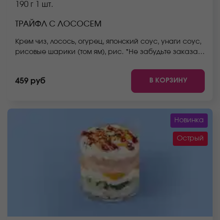
190 г
1 шт.
ТРАЙФЛ С ЛОСОСЕМ
Крем чиз, лосось, огурец, японский соус, унаги соус,
рисовые шарики (том ям), рис. *Не забудьте заказать
имбирь, васаби и соевый соус. Они не входят в
стоимость заказа. *Внешний вид блюда может
В КОРЗИНУ
459 руб
отличаться от фото на сайте.
Новинка
Острый