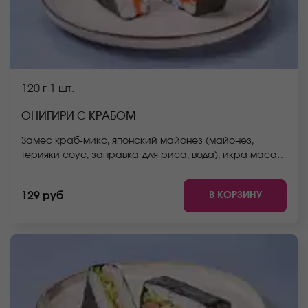
120 г
1 шт.
ОНИГИРИ С КРАБОМ
Замес краб-микс, японский майонез (майонез,
терияки соус, заправка для риса, вода), икра масаго
оранжевая, нори, рис (рис, вода, заправка для риса)
*Не забудьте заказать имбирь, васаби и соевый
В КОРЗИНУ
129 руб
соус. Они не входят в стоимость заказа. *Внешний
вид блюда может отличаться от фото на сайте.