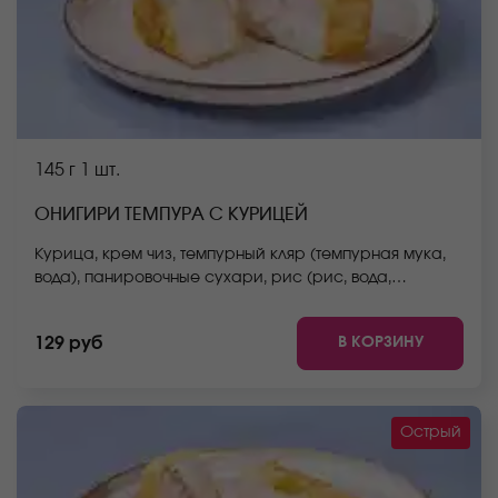
145 г
1 шт.
ОНИГИРИ ТЕМПУРА С КУРИЦЕЙ
Курица, крем чиз, темпурный кляр (темпурная мука,
вода), панировочные сухари, рис (рис, вода,
заправка для риса) *Не забудьте заказать имбирь,
васаби и соевый соус. Они не входят в стоимость
В КОРЗИНУ
129 руб
заказа. *Внешний вид блюда может отличаться от
фото на сайте.
Острый