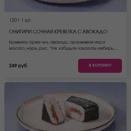
120 г
1 шт.
ОНИГИРИ СОЧНАЯ КРЕВЕТКА С АВОКАДО
Креветки, крем чиз, авокадо, оранжевая икра
масаго, нори, рис. *Не забудьте заказать имбирь,
васаби и соевый соус. Они не входят в стоимость
заказа. *Внешний вид блюда может отличаться от
В КОРЗИНУ
249 руб
фото на сайте.