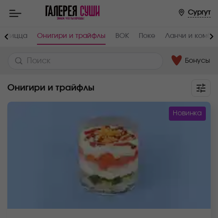
Сургут
Пицца
Онигири и трайфлы
ВОК
Поке
Ланчи и комбо
Бонусы
Онигири и трайфлы
Новинка