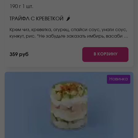
190 г
1 шт.
🌶
ТРАЙФЛ С КРЕВЕТКОЙ
Крем чиз, креветка, огурец, спайси соус, унаги соус,
кунжут, рис. *Не забудьте заказать имбирь, васаби и
соевый соус. Они не входят в стоимость заказа.
*Внешний вид блюда может отличаться от фото на
В КОРЗИНУ
359 руб
сайте.
Новинка