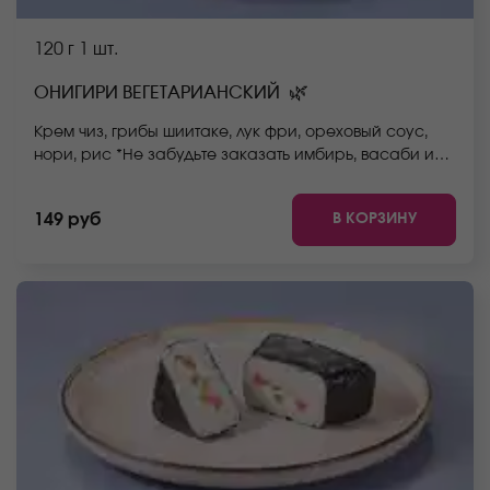
120 г
1 шт.
🌿
ОНИГИРИ ВЕГЕТАРИАНСКИЙ
Крем чиз, грибы шиитаке, лук фри, ореховый соус,
нори, рис *Не забудьте заказать имбирь, васаби и
соевый соус. Они не входят в стоимость заказа.
*Внешний вид блюда может отличаться от фото на
В КОРЗИНУ
149 руб
сайте.