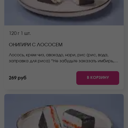
120 г
1 шт.
ОНИГИРИ С ЛОСОСЕМ
Лосось, крем чиз, авокадо, нори, рис (рис, вода,
заправка для риса) *Не забудьте заказать имбирь,
васаби и соевый соус. Они не входят в стоимость
заказа. *Внешний вид блюда может отличаться от
В КОРЗИНУ
269 руб
фото на сайте.