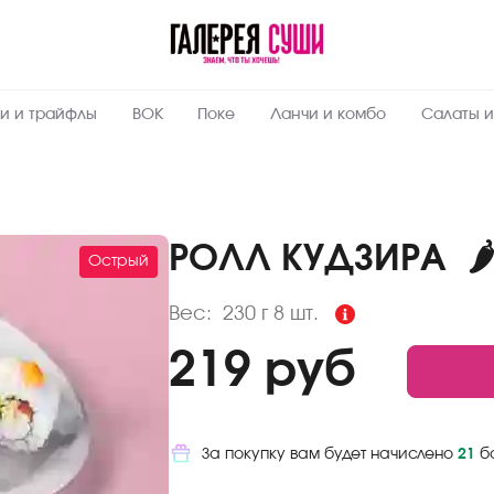
Пищевая
ценность
:
230
Вес, г
и и трайфлы
ВОК
Поке
Ланчи и комбо
Салаты и
5.6
Жиры, г
6.1
Белки, г
32.7
Углеводы,
г
РОЛЛ КУДЗИРА
🌶
Острый
203
Ккал
Вес:
230 г
8 шт.
219 руб
За покупку вам будет начислено
21
б