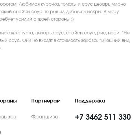
оротом! Любимая курочка, томаты и соус цезарь мирно
рзкий спайси соус не решил добавить искры. В меру
ребует усилий с твоей стороны ;)
инская капуста, цезарь соус, спайси соус, рис, нори. *Не
ый соус. Они не входят в стоимость заказа. *Внешний вид
.
тораны
Партнерам
Поддержка
+7 3462 511 330
овывоз
Франшиза
ы