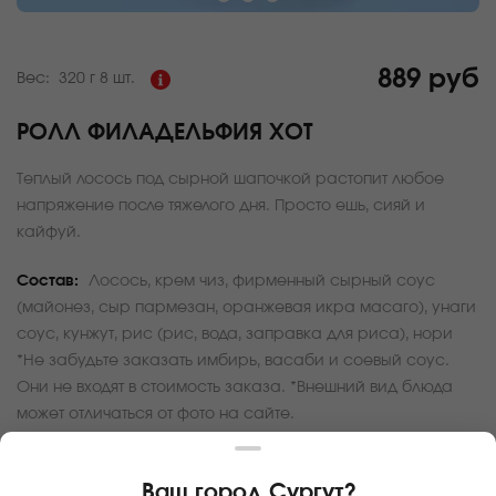
889 руб
Вес:
320 г
8 шт.
РОЛЛ ФИЛАДЕЛЬФИЯ ХОТ
Теплый лосось под сырной шапочкой растопит любое
напряжение после тяжелого дня. Просто ешь, сияй и
кайфуй.
Состав:
Лосось, крем чиз, фирменный сырный соус
(майонез, сыр пармезан, оранжевая икра масаго), унаги
соус, кунжут, рис (рис, вода, заправка для риса), нори
*Не забудьте заказать имбирь, васаби и соевый соус.
Они не входят в стоимость заказа. *Внешний вид блюда
может отличаться от фото на сайте.
За покупку вам будет начислено
88
баллов
Ваш город
Сургут
?